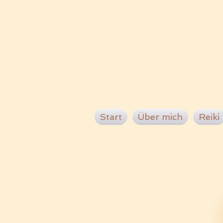
Start
Über mich
Reiki