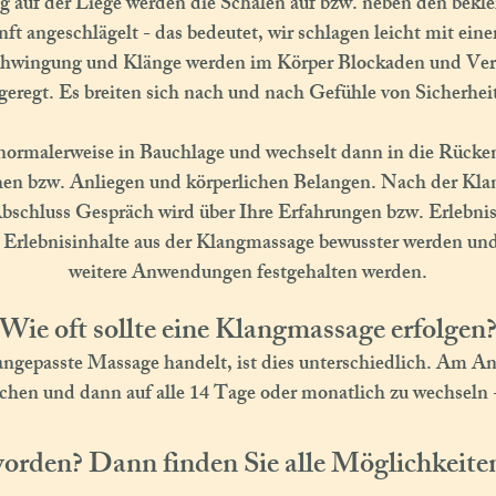
auf der Liege werden die Schalen auf bzw. neben den bekl
anft angeschlägelt - das bedeutet, wir schlagen leicht mit ein
chwingung und Klänge werden im Körper Blockaden und Ver
geregt. Es breiten sich nach und nach Gefühle von Sicherhe
rmalerweise in Bauchlage und wechselt dann in die Rückenl
hen bzw. Anliegen und körperlichen Belangen. Nach der Kl
bschluss Gespräch wird über Ihre Erfahrungen bzw. Erlebni
n Erlebnisinhalte aus der Klangmassage bewusster werden un
weitere Anwendungen festgehalten werden.
Wie oft sollte eine Klangmassage erfolgen
angepasste Massage handelt, ist dies unterschiedlich. Am An
hen und dann auf alle 14 Tage oder monatlich zu wechseln -
orden? Dann finden Sie alle Möglichkeit